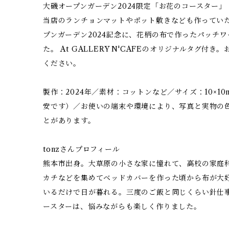
大磯オープンガーデン2024限定「お花のコースター」
当店のランチョンマットやポット敷きなども作っていた
プンガーデン2024記念に、花柄の布で作ったパッチ
た。 At GALLERY N'CAFEのオリジナルタグ
ください。
製作：2024年／素材：コットンなど／サイズ：10×1
安です）／お使いの端末や環境により、写真と実物の
とがあります。
tonzさんプロフィール
熊本市出身。大草原の小さな家に憧れて、高校の家庭
カチなどを集めてベッドカバーを作った頃から布が大
いるだけで日が暮れる。三度のご飯と同じくらい針仕
ースターは、悩みながらも楽しく作りました。