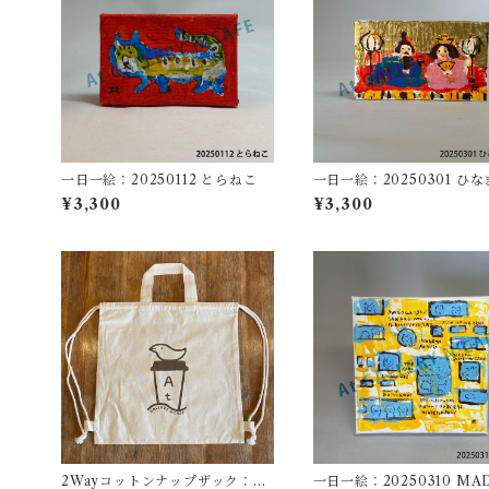
一日一絵：20250112 とらねこ
一日一絵：20250301 ひ
り
¥3,300
¥3,300
2Wayコットンナップザック：At
一日一絵：20250310 MA