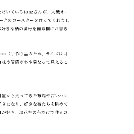
だいているtonzさんが、大磯オー
ワークのコースターを作ってくれまし
付き。お好きな柄の番号を備考欄にお書き
0mm（手作り品のため、サイズは目
色味や質感が多少異なって見えるこ
科室から貰ってきた布端や古いハン
好きになり、好きな布たちを眺めて
事が好き。お花柄の布だけで作るコ