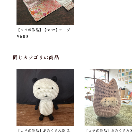
【コラボ作品】【tonz】オープ
ンガーデン限定「お花のコースタ
¥500
ー（正方形）」
同じカテゴリの商品
【コラボ作品】あみぐるみ002
【コラボ作品】あみぐるみ0