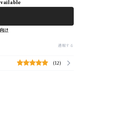
available
向け
通報する
(12)