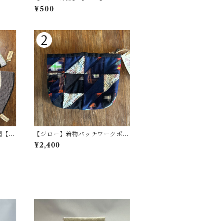
）【Y
ウィンコースター（正方形）1〜
¥500
6」
帽【N
【ジロー】着物パッチワークポー
チ（大）【YUKIジロー】
¥2,400