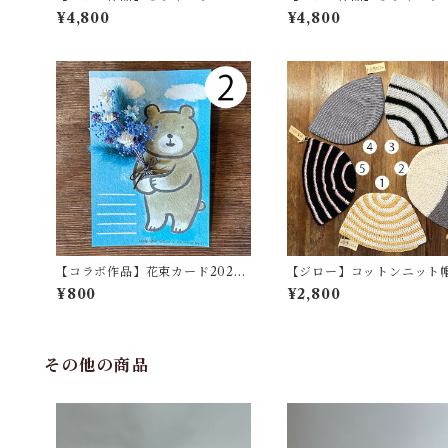
（たかしまてつを × ジロー）【Y
（たかしまてつを × ジロー
¥4,800
¥4,800
UKIジロー】
UKIジロー】
【コラボ作品】花束カード2025s
【ジロー】コットンニット
pring（cocohanaflower × たか
ANAジロー】
¥800
¥2,800
しまてつを）
その他の商品