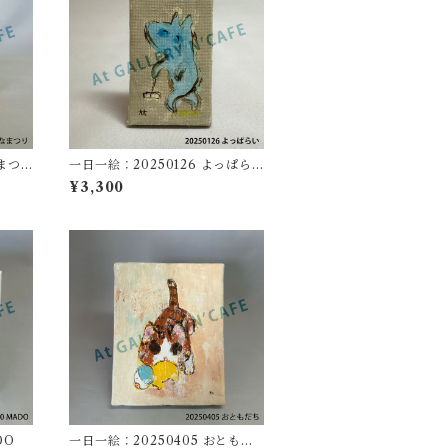
なまつ
一日一絵：20250126 よっぱら
い
¥3,300
DO
一日一絵：20250405 おともだ