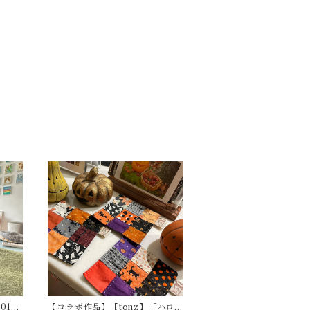
01
【コラボ作品】【tonz】「ハロ