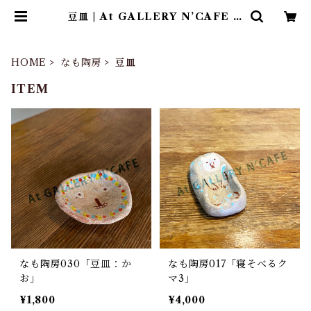
豆皿 | At GALLERY N’CAFE O
NLINE SHOP
HOME
なも陶房
豆皿
ITEM
なも陶房030「豆皿：か
なも陶房017「寝そべるク
お」
マ3」
¥1,800
¥4,000