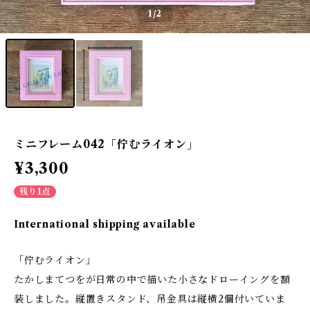
1
/2
ミニフレーム042「佇むライオン」
¥3,300
残り1点
International shipping available
「佇むライオン」
たかしまてつをが日常の中で描いた小さなドローイングを額
装しました。縦置きスタンド、吊金具は縦横2個付いていま