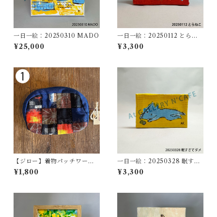
一日一絵：20250310 MADO
一日一絵：20250112 とらね
こ
¥25,000
¥3,300
【ジロー】着物パッチワーク
一日一絵：20250328 眠すぎ
ポーチ（小）【YUKIジロー】
てダメ
¥1,800
¥3,300