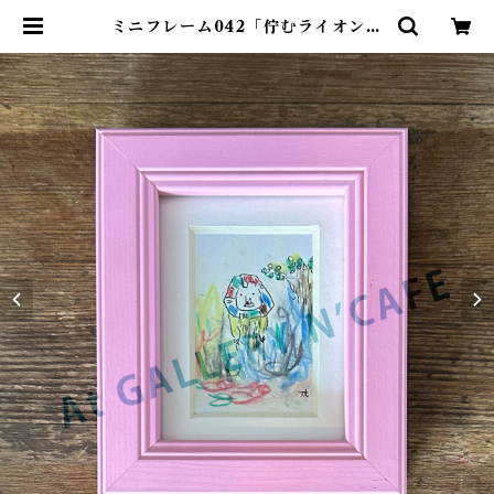
ミニフレーム042「佇むライオン」
| At GALLERY N’CAFE ONLI
NE SHOP