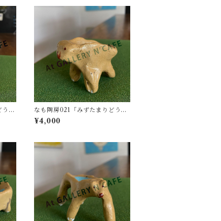
どうぶ
なも陶房021「みずたまりどうぶ
つ04」
¥4,000