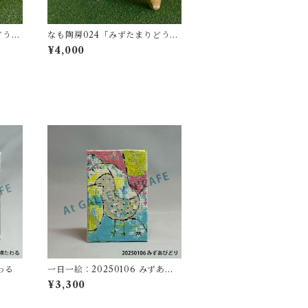
どうぶ
なも陶房024「みずたまりどうぶ
つ07」
¥4,000
わる
一日一絵：20250106 みずあび
どり
¥3,300