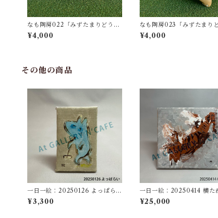
なも陶房022「みずたまりどうぶ
なも陶房023「みずたまり
つ05」
つ06」
¥4,000
¥4,000
その他の商品
一日一絵：20250126 よっぱら
一日一絵：20250414 横た
い
¥3,300
¥25,000