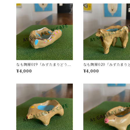
なも陶房019「みずたまりどうぶ
なも陶房020「みずたまり
つ02」
つ03」
¥4,000
¥4,000