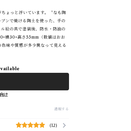
がちょっと浮いています。〝なも陶
ーブンで焼ける陶土を使った、手の
リル絵の具で塗装後、防水・防油の
0×横30×高さ55mm（数値はおお
の色味や質感が多少異なって見える
available
向け
通報する
(12)