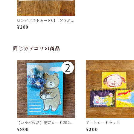
ロングポストカード01「どうぶつ
たち」
¥200
同じカテゴリの商品
【コラボ作品】花束カード2025s
アートカードセット
pring（cocohanaflower × たか
¥800
¥300
しまてつを）