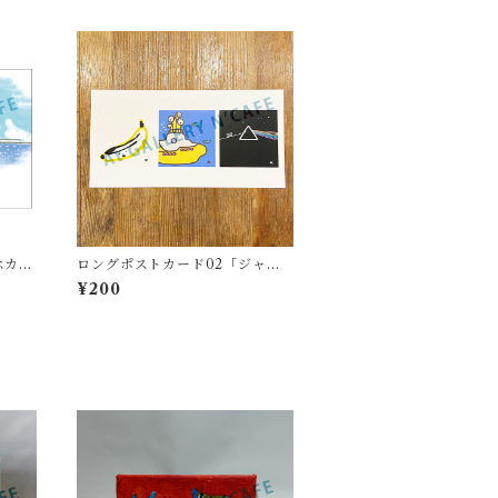
念カー
ロングポストカード02「ジャケ
アート」
¥200