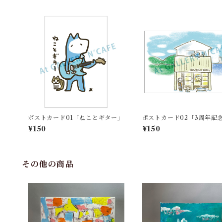
ポストカード01「ねことギター」
ポストカード02「3周年記
ド」
¥150
¥150
その他の商品