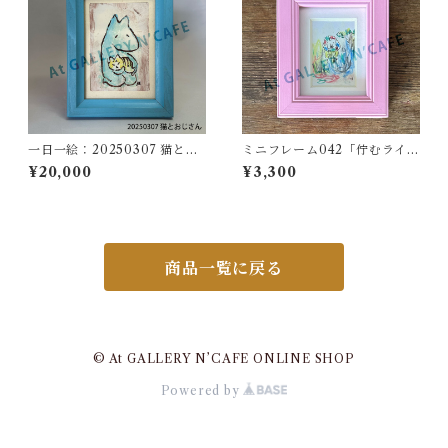
一日一絵：20250307 猫とお
ミニフレーム042「佇むライオ
じさん
ン」
¥20,000
¥3,300
商品一覧に戻る
© At GALLERY N’CAFE ONLINE SHOP
Powered by