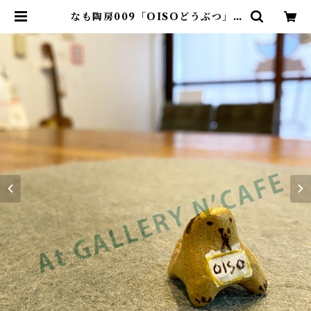
なも陶房009「OISOどうぶつ」 |
At GALLERY N’CAFE ONLIN
E SHOP