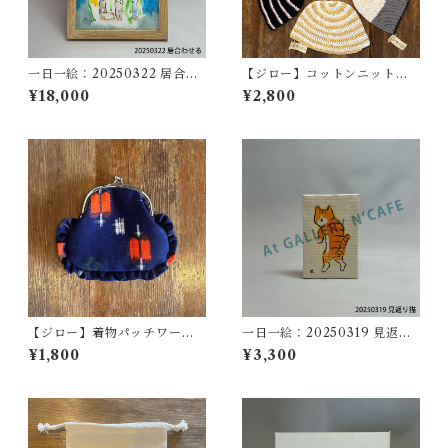
一日一絵：20250322 居合わ
【ジロー】コットンニット帽
せる
【NANAジロー】
¥18,000
¥2,800
【ジロー】着物パッチワーク
一日一絵：20250319 見返り
がま口【YUKIジロー】
猫
¥1,800
¥3,300