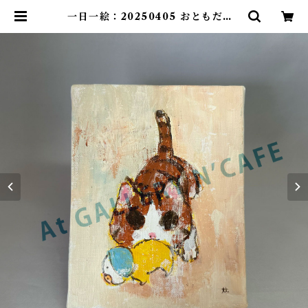
一日一絵：20250405 おともだち |
At GALLERY N’CAFE ONLIN
E SHOP