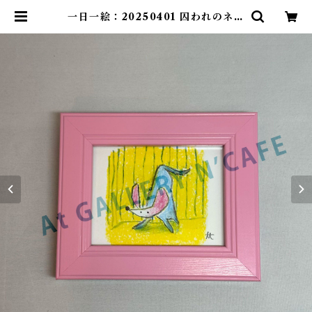
一日一絵：20250401 囚われのネズ
ミ | At GALLERY N’CAFE ON
LINE SHOP