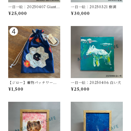
一日一絵：20250407 Giant S
一日一絵：20250321 樹洞
hellfish
¥25,000
¥30,000
【ジロー】着物パッチワーク
一日一絵：20250406 白い犬
巾着（大）【YUKIジロー】
¥1,500
¥25,000