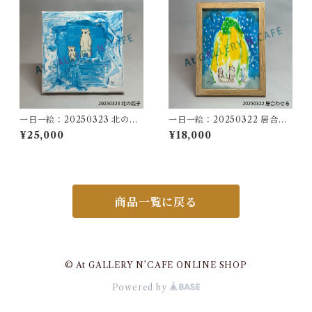
一日一絵：20250323 北の親
一日一絵：20250322 居合わ
子
せる
¥25,000
¥18,000
商品一覧に戻る
© At GALLERY N’CAFE ONLINE SHOP
Powered by