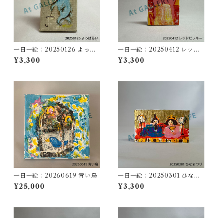
一日一絵：20250126 よっぱ
一日一絵：20250412 レッド
らい
ビッキー
¥3,300
¥3,300
一日一絵：20260619 青い鳥
一日一絵：20250301 ひなま
つり
¥25,000
¥3,300