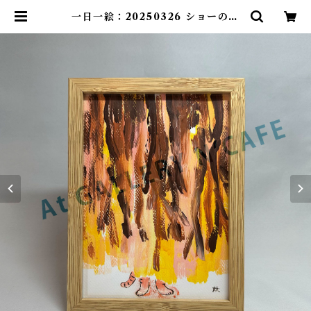
一日一絵：20250326 ショーの始
まり | At GALLERY N’CAFE O
NLINE SHOP